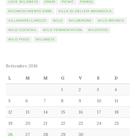
LOVE WILDNESS
ORARI
PICNIC
PIKNIQ
RICONOSCIMENTO ERBE
VILLA DI DELIZIA BRIANZOLA
VILLAMAPELLIMOZZI
WILD
WILD&MORE
WILD BRUNCH
WILD COCKTAIL
WILD FERMENTATION
WILDFOOD
WILD FOOD
WILDNESS
Settembre 2016
L
M
M
G
V
S
D
1
2
3
4
5
6
7
8
9
10
11
12
13
14
15
16
17
18
19
20
21
22
23
24
25
26
27
28
29
30