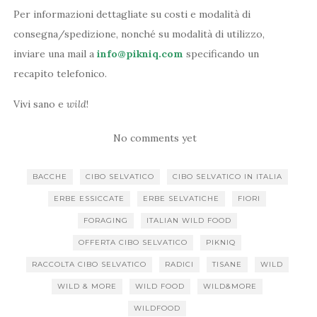
Per informazioni dettagliate su costi e modalità di
consegna/spedizione, nonché su modalità di utilizzo,
inviare una mail a
info@pikniq.com
specificando un
recapito telefonico.
Vivi sano e
wild
!
No comments yet
BACCHE
CIBO SELVATICO
CIBO SELVATICO IN ITALIA
ERBE ESSICCATE
ERBE SELVATICHE
FIORI
FORAGING
ITALIAN WILD FOOD
OFFERTA CIBO SELVATICO
PIKNIQ
RACCOLTA CIBO SELVATICO
RADICI
TISANE
WILD
WILD & MORE
WILD FOOD
WILD&MORE
WILDFOOD