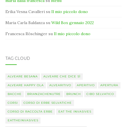
maria dalla francesca
su
Menu
Erika Vesna Cavalleri
su
Il mio piccolo dono
Maria Carla Baldanza
su
Wild Box gennaio 2022
Francesca Röschinger
su
Il mio piccolo dono
TAG CLOUD
ALVEARE BESANA
ALVEARE CHE DICE SÌ
ALVEARE HAPPY OLA
ALVEARITIVO
APERITIVO
APERTURA
BACCHE
BRIANZACHENUTRE
BRUNCH
CIBO SELVATICO
CORSI
CORSO DI ERBE SELVATICHE
CORSO DI RACCOLTA ERBE
EAT THE INVASIVES
EATTHEINVASIVES