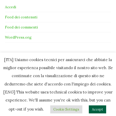
Accedi
Feed dei contenuti
Feed dei commenti
WordPress.org
[ITA] Usiamo cookies tecnici per assicurarci che abbiate la
miglior esperienza possibile visitando il nostro sito web. Se
continuate con la visualizzazione di questo sito ne
dedurremo che siete d'accordo con l'impiego dei cookies.
[ENG] This website uses technical cookies to improve your
experience. We'll assume you're ok with this, but you can
Copyright © 2010-2022 by Pikniq - All Rights Reserved except where
opt-out if you wish.
Cookie Settings
Accept
specified / Tema per
Colorlib
Disegnato da
WordPress