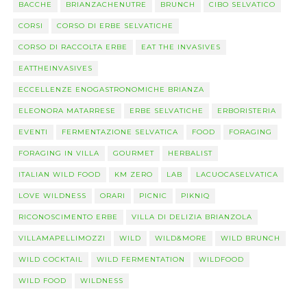
BACCHE
BRIANZACHENUTRE
BRUNCH
CIBO SELVATICO
CORSI
CORSO DI ERBE SELVATICHE
CORSO DI RACCOLTA ERBE
EAT THE INVASIVES
EATTHEINVASIVES
ECCELLENZE ENOGASTRONOMICHE BRIANZA
ELEONORA MATARRESE
ERBE SELVATICHE
ERBORISTERIA
EVENTI
FERMENTAZIONE SELVATICA
FOOD
FORAGING
FORAGING IN VILLA
GOURMET
HERBALIST
ITALIAN WILD FOOD
KM ZERO
LAB
LACUOCASELVATICA
LOVE WILDNESS
ORARI
PICNIC
PIKNIQ
RICONOSCIMENTO ERBE
VILLA DI DELIZIA BRIANZOLA
VILLAMAPELLIMOZZI
WILD
WILD&MORE
WILD BRUNCH
WILD COCKTAIL
WILD FERMENTATION
WILDFOOD
WILD FOOD
WILDNESS