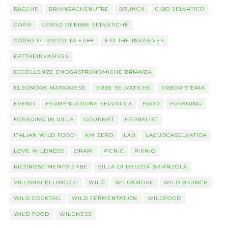
BACCHE
BRIANZACHENUTRE
BRUNCH
CIBO SELVATICO
CORSI
CORSO DI ERBE SELVATICHE
CORSO DI RACCOLTA ERBE
EAT THE INVASIVES
EATTHEINVASIVES
ECCELLENZE ENOGASTRONOMICHE BRIANZA
ELEONORA MATARRESE
ERBE SELVATICHE
ERBORISTERIA
EVENTI
FERMENTAZIONE SELVATICA
FOOD
FORAGING
FORAGING IN VILLA
GOURMET
HERBALIST
ITALIAN WILD FOOD
KM ZERO
LAB
LACUOCASELVATICA
LOVE WILDNESS
ORARI
PICNIC
PIKNIQ
RICONOSCIMENTO ERBE
VILLA DI DELIZIA BRIANZOLA
VILLAMAPELLIMOZZI
WILD
WILD&MORE
WILD BRUNCH
WILD COCKTAIL
WILD FERMENTATION
WILDFOOD
WILD FOOD
WILDNESS