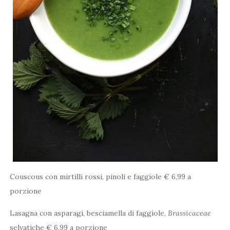
Couscous con mirtilli rossi, pinoli e faggiole € 6,99 a
porzione
Lasagna con asparagi, besciamella di faggiole,
Brassicaceae
selvatiche € 6,99 a porzione