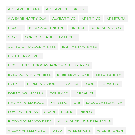
ALVEARE BESANA
ALVEARE CHE DICE SÌ
ALVEARE HAPPY OLA
ALVEARITIVO
APERITIVO
APERTURA
BACCHE
BRIANZACHENUTRE
BRUNCH
CIBO SELVATICO
CORSI
CORSO DI ERBE SELVATICHE
CORSO DI RACCOLTA ERBE
EAT THE INVASIVES
EATTHEINVASIVES
ECCELLENZE ENOGASTRONOMICHE BRIANZA
ELEONORA MATARRESE
ERBE SELVATICHE
ERBORISTERIA
EVENTI
FERMENTAZIONE SELVATICA
FOOD
FORAGING
FORAGING IN VILLA
GOURMET
HERBALIST
ITALIAN WILD FOOD
KM ZERO
LAB
LACUOCASELVATICA
LOVE WILDNESS
ORARI
PICNIC
PIKNIQ
RICONOSCIMENTO ERBE
VILLA DI DELIZIA BRIANZOLA
VILLAMAPELLIMOZZI
WILD
WILD&MORE
WILD BRUNCH