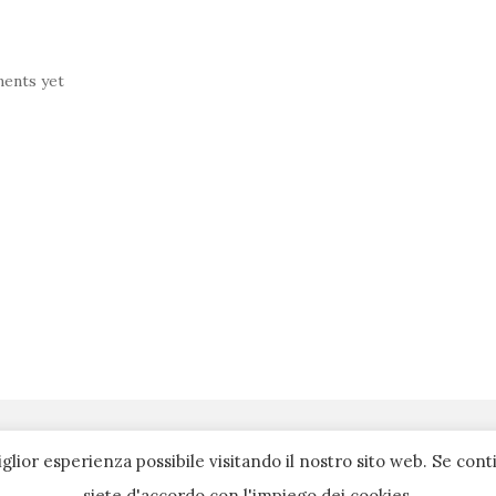
ents yet
iglior esperienza possibile visitando il nostro sito web. Se con
siete d'accordo con l'impiego dei cookies.