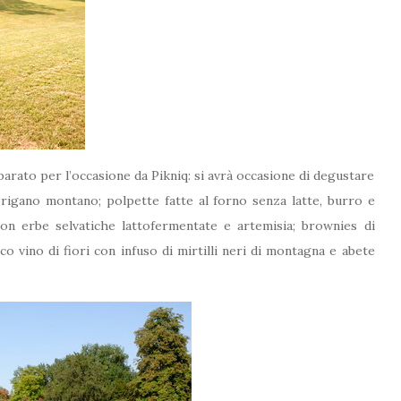
eparato per l’occasione da Pikniq: si avrà occasione di degustare
origano montano; polpette fatte al forno senza latte, burro e
 con erbe selvatiche lattofermentate e artemisia; brownies di
ico vino di fiori con infuso di mirtilli neri di montagna e abete