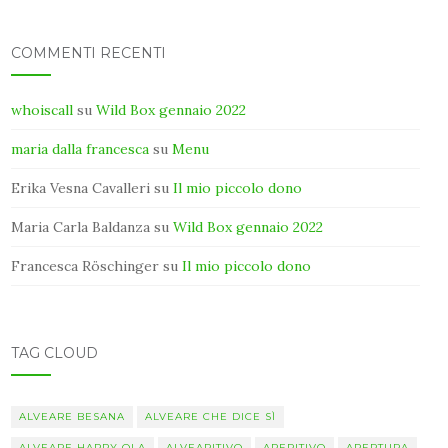
COMMENTI RECENTI
whoiscall
su
Wild Box gennaio 2022
maria dalla francesca
su
Menu
Erika Vesna Cavalleri
su
Il mio piccolo dono
Maria Carla Baldanza
su
Wild Box gennaio 2022
Francesca Röschinger
su
Il mio piccolo dono
TAG CLOUD
ALVEARE BESANA
ALVEARE CHE DICE SÌ
ALVEARE HAPPY OLA
ALVEARITIVO
APERITIVO
APERTURA