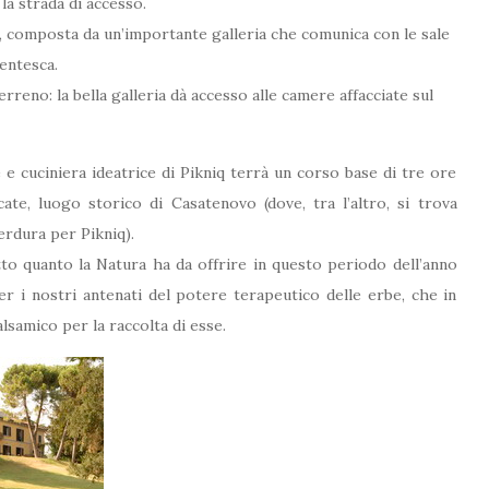
la strada di accesso.
lla, composta da un’importante galleria che comunica con le sale
centesca.
rreno: la bella galleria dà accesso alle camere affacciate sul
e cuciniera ideatrice di Pikniq terrà un corso base di tre ore
cate, luogo storico di Casatenovo (dove, tra l’altro, si trova
erdura per Pikniq).
tto quanto la Natura ha da offrire in questo periodo dell’anno
er i nostri antenati del potere terapeutico delle erbe, che in
samico per la raccolta di esse.