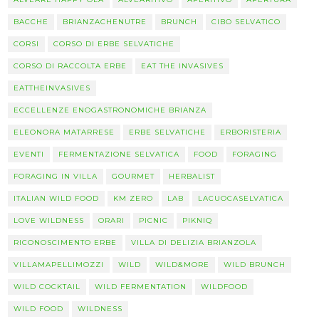
BACCHE
BRIANZACHENUTRE
BRUNCH
CIBO SELVATICO
CORSI
CORSO DI ERBE SELVATICHE
CORSO DI RACCOLTA ERBE
EAT THE INVASIVES
EATTHEINVASIVES
ECCELLENZE ENOGASTRONOMICHE BRIANZA
ELEONORA MATARRESE
ERBE SELVATICHE
ERBORISTERIA
EVENTI
FERMENTAZIONE SELVATICA
FOOD
FORAGING
FORAGING IN VILLA
GOURMET
HERBALIST
ITALIAN WILD FOOD
KM ZERO
LAB
LACUOCASELVATICA
LOVE WILDNESS
ORARI
PICNIC
PIKNIQ
RICONOSCIMENTO ERBE
VILLA DI DELIZIA BRIANZOLA
VILLAMAPELLIMOZZI
WILD
WILD&MORE
WILD BRUNCH
WILD COCKTAIL
WILD FERMENTATION
WILDFOOD
WILD FOOD
WILDNESS