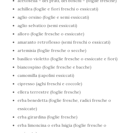
acetosella – dei prati, dei boschi – (foglie fresche)
achillea (foglie e fiori freschi o essiccati)
aglio orsino (foglie e semi essiccati)
aglio selvatico (semi essiccati)
alloro (foglie fresche o essiccate)
amaranto retroflesso (semi freschi o essiccati)
artemisia (foglie fresche o secche)
basilico violetto (foglie fresche o essiccate e fiori)
biancospino (foglie fresche e bacche)
camomilla (capolini essiccati)
cipresso (aghi freschi e coccole)
ellera terrestre (foglie fresche)
erba benedetta (foglie fresche, radici fresche o
essiccate)
erba girardina (foglie fresche)
erba limoncina o erba luigia (foglie fresche o