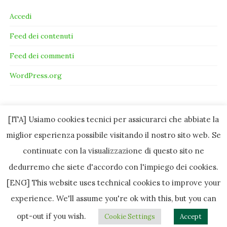
Accedi
Feed dei contenuti
Feed dei commenti
WordPress.org
[ITA] Usiamo cookies tecnici per assicurarci che abbiate la
miglior esperienza possibile visitando il nostro sito web. Se
continuate con la visualizzazione di questo sito ne
dedurremo che siete d'accordo con l'impiego dei cookies.
[ENG] This website uses technical cookies to improve your
experience. We'll assume you're ok with this, but you can
Copyright © 2010-2022 by Pikniq - All Rights Reserved except where
opt-out if you wish.
Cookie Settings
Accept
specified / Tema per
Colorlib
Disegnato da
WordPress