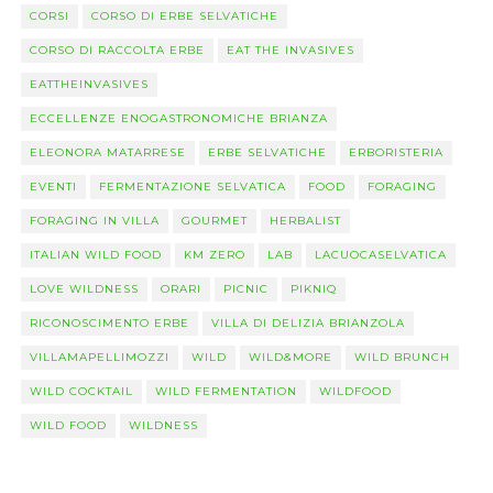
CORSI
CORSO DI ERBE SELVATICHE
CORSO DI RACCOLTA ERBE
EAT THE INVASIVES
EATTHEINVASIVES
ECCELLENZE ENOGASTRONOMICHE BRIANZA
ELEONORA MATARRESE
ERBE SELVATICHE
ERBORISTERIA
EVENTI
FERMENTAZIONE SELVATICA
FOOD
FORAGING
FORAGING IN VILLA
GOURMET
HERBALIST
ITALIAN WILD FOOD
KM ZERO
LAB
LACUOCASELVATICA
LOVE WILDNESS
ORARI
PICNIC
PIKNIQ
RICONOSCIMENTO ERBE
VILLA DI DELIZIA BRIANZOLA
VILLAMAPELLIMOZZI
WILD
WILD&MORE
WILD BRUNCH
WILD COCKTAIL
WILD FERMENTATION
WILDFOOD
WILD FOOD
WILDNESS