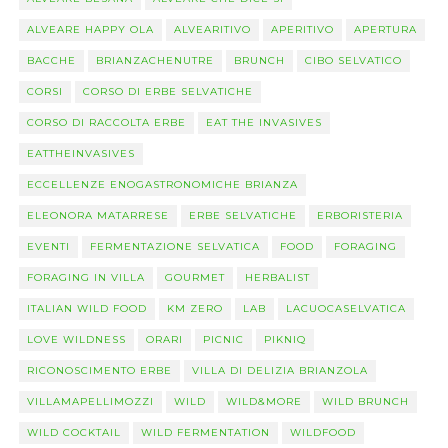
ALVEARE HAPPY OLA
ALVEARITIVO
APERITIVO
APERTURA
BACCHE
BRIANZACHENUTRE
BRUNCH
CIBO SELVATICO
CORSI
CORSO DI ERBE SELVATICHE
CORSO DI RACCOLTA ERBE
EAT THE INVASIVES
EATTHEINVASIVES
ECCELLENZE ENOGASTRONOMICHE BRIANZA
ELEONORA MATARRESE
ERBE SELVATICHE
ERBORISTERIA
EVENTI
FERMENTAZIONE SELVATICA
FOOD
FORAGING
FORAGING IN VILLA
GOURMET
HERBALIST
ITALIAN WILD FOOD
KM ZERO
LAB
LACUOCASELVATICA
LOVE WILDNESS
ORARI
PICNIC
PIKNIQ
RICONOSCIMENTO ERBE
VILLA DI DELIZIA BRIANZOLA
VILLAMAPELLIMOZZI
WILD
WILD&MORE
WILD BRUNCH
WILD COCKTAIL
WILD FERMENTATION
WILDFOOD